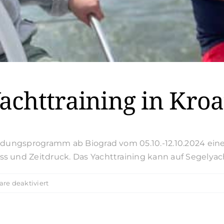
Yachttraining in Kroa
ildungsprogramm ab Biograd vom 05.10.-12.10.2024 ei
s und Zeitdruck. Das Yachttraining kann auf Segelya
für
e deaktiviert
Skippertraining
/
Yachttraining