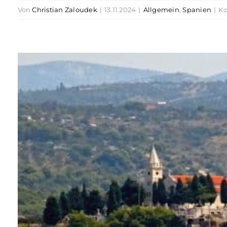
Von
Christian Zaloudek
|
13.11.2024
|
Allgemein
,
Spanien
|
Ko