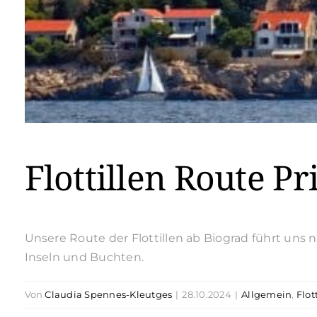
Flottillen Route P
Unsere Route der Flottillen ab Biograd führt uns
Inseln und Buchten.
Von
Claudia Spennes-Kleutges
|
28.10.2024
|
Allgemein
,
Flot