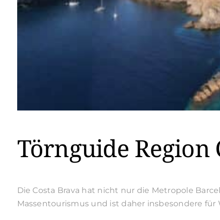
Törnguide Region 
Die Costa Brava hat nicht nur die Metropole Barc
Massentourismus und ist daher insbesondere für Wa