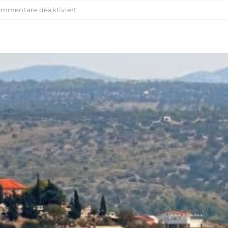
für
mmentare deaktiviert
Törnguide
Region
Costa
Brava