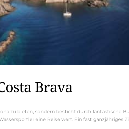
Costa Brava
elona zu bieten, sondern besticht durch fantastische
ssersportler eine Reise wert. Ein fast ganzjähriges Zie