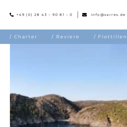
Skip
to
+49 (0) 28 43 – 90 81 – 0
info@sarres.de
content
/ Charter
/ Reviere
/ Flottille