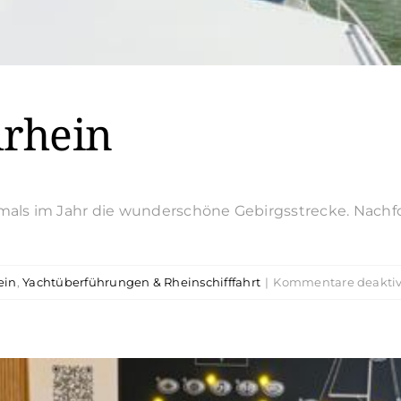
lrhein
mals im Jahr die wunderschöne Gebirgsstrecke. Nachf
ein
,
Yachtüberführungen & Rheinschifffahrt
|
Kommentare deaktiv