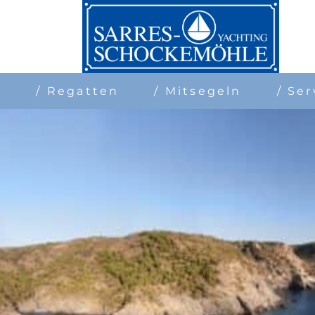
n
/ Regatten
/ Mitsegeln
/ Ser