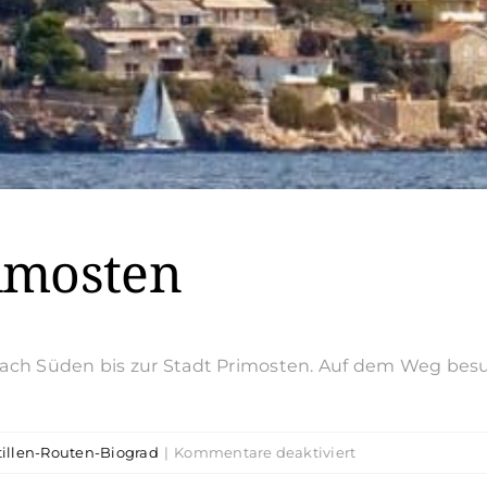
rimosten
 nach Süden bis zur Stadt Primosten. Auf dem Weg bes
für
tillen-Routen-Biograd
|
Kommentare deaktiviert
Flottillen