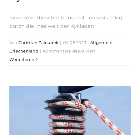
Eine Revierbeschreibung mit Törnvorschlag
durch die Inselwelt der Kykladen
Von
Christian Zaloudek
|
04.08.2023
|
Allgemein
,
für
Griechenland
|
Kommentare deaktiviert
Törnguide
Weiterlesen
Region
Kykladen