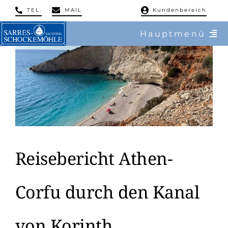
Skip
TEL.
MAIL
Kundenbereich
to
Hauptmenü
content
/ Charter
/ Reviere
/ Flottillen
/ Regatten
Reisebericht Athen-
/ Mitsegeln
Corfu durch den Kanal
/ Service & Training
von Korinth