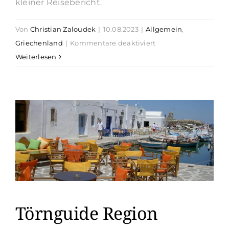
kleiner Reisebericht.
Von
Christian Zaloudek
|
10.08.2023
|
Allgemein
,
für
Griechenland
|
Kommentare deaktiviert
Törnguide
Weiterlesen
Region
Athen-
Paros
als
Oneway
Törnguide Region