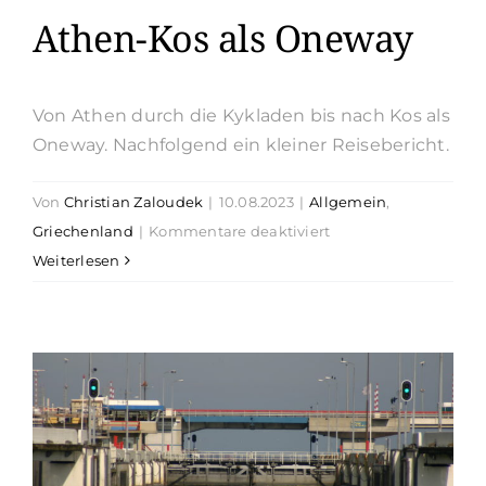
Athen-Kos als Oneway
Von Athen durch die Kykladen bis nach Kos als
Oneway. Nachfolgend ein kleiner Reisebericht.
Von
Christian Zaloudek
|
10.08.2023
|
Allgemein
,
für
Griechenland
|
Kommentare deaktiviert
Törnguide
Weiterlesen
Region
Athen-
Kos
als
Oneway