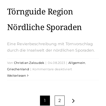
Törnguide Region
Nördliche Sporaden
Eine Revierbeschreibung mit Törnvorschlag
durch die Inselwelt der nördlichen Sporaden.
Von
Christian Zaloudek
|
04.08.2023
|
Allgemein
,
für
Griechenland
|
Kommentare deaktiviert
Törnguide
Weiterlesen
Region
Nördliche
Sporaden
1
2