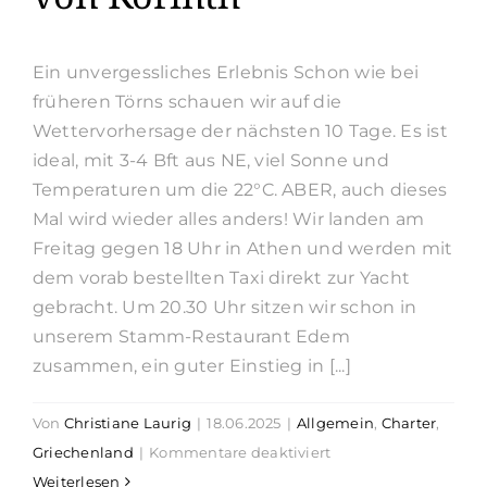
Suche
nach:
Ein unvergessliches Erlebnis Schon wie bei
früheren Törns schauen wir auf die
Wettervorhersage der nächsten 10 Tage. Es ist
ideal, mit 3-4 Bft aus NE, viel Sonne und
Temperaturen um die 22°C. ABER, auch dieses
Mal wird wieder alles anders! Wir landen am
Freitag gegen 18 Uhr in Athen und werden mit
dem vorab bestellten Taxi direkt zur Yacht
gebracht. Um 20.30 Uhr sitzen wir schon in
unserem Stamm-Restaurant Edem
zusammen, ein guter Einstieg in [...]
Von
Christiane Laurig
|
18.06.2025
|
Allgemein
,
Charter
,
für
Griechenland
|
Kommentare deaktiviert
Reisebericht
Weiterlesen