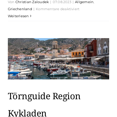
Von
Christian Zaloudek
|
07.08.2023
|
Allgemein
,
für
Griechenland
|
Kommentare deaktiviert
Törnguide
Weiterlesen
Region
Niederlande-
Ijsselmeer
Törnguide Region
Kykladen