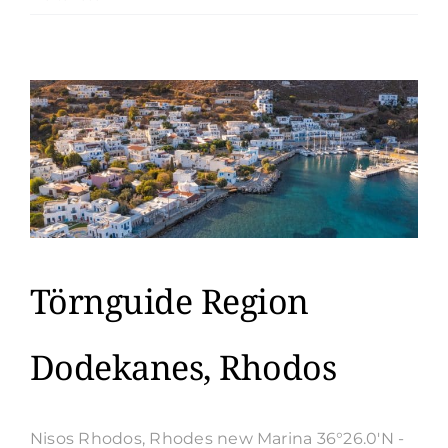
Athen-
Corfu
durch
den
Kanal
von
Korinth
Törnguide Region
Dodekanes, Rhodos
Nisos Rhodos, Rhodes new Marina 36°26.0'N -