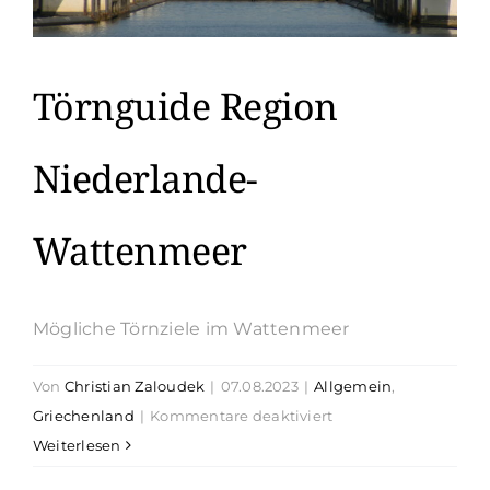
Törnguide Region
Niederlande-
Wattenmeer
Mögliche Törnziele im Wattenmeer
Von
Christian Zaloudek
|
07.08.2023
|
Allgemein
,
für
Griechenland
|
Kommentare deaktiviert
Törnguide
Weiterlesen
Region