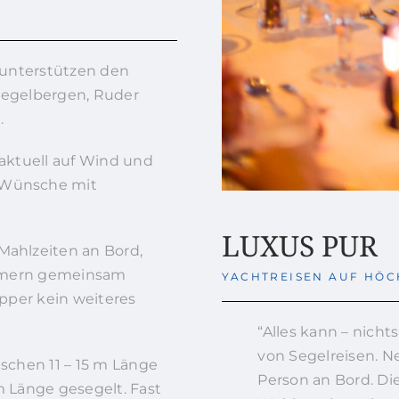
e unterstützen den
Segelbergen, Ruder
.
 aktuell auf Wind und
 Wünsche mit
LUXUS PUR
Mahlzeiten an Bord,
nehmern gemeinsam
YACHTREISEN AUF HÖC
ipper kein weiteres
“Alles kann – nicht
von Segelreisen. N
schen 11 – 15 m Länge
Person an Bord. Di
m Länge gesegelt. Fast