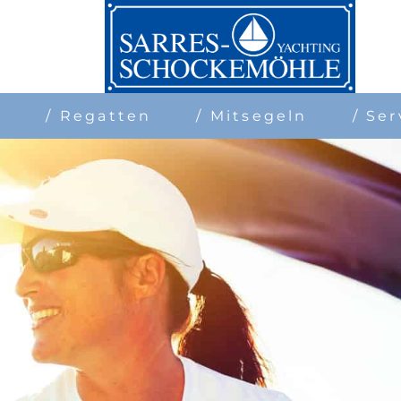
n
/ Regatten
/ Mitsegeln
/ Ser