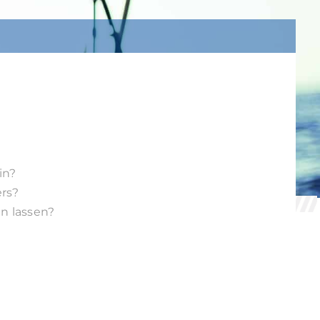
in?
ers?
en lassen?