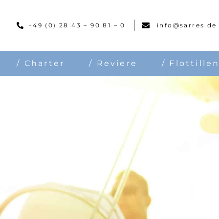
Skip
to
+49 (0) 28 43 – 90 81 – 0
info@sarres.de
content
/ Charter
/ Reviere
/ Flottille