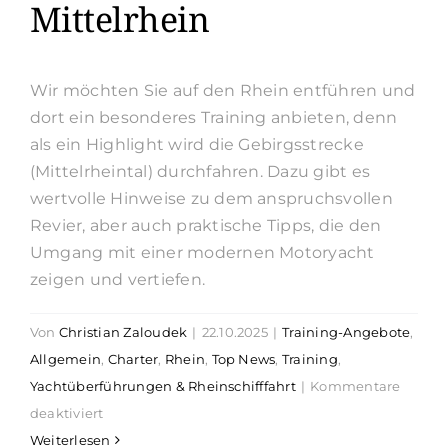
Mittelrhein
Wir möchten Sie auf den Rhein entführen und
dort ein besonderes Training anbieten, denn
als ein Highlight wird die Gebirgsstrecke
(Mittelrheintal) durchfahren. Dazu gibt es
wertvolle Hinweise zu dem anspruchsvollen
Revier, aber auch praktische Tipps, die den
Umgang mit einer modernen Motoryacht
zeigen und vertiefen.
Von
Christian Zaloudek
|
22.10.2025
|
Training-Angebote
,
Allgemein
,
Charter
,
Rhein
,
Top News
,
Training
,
Yachtüberführungen & Rheinschifffahrt
|
Kommentare
für
deaktiviert
Rheintraining
Weiterlesen