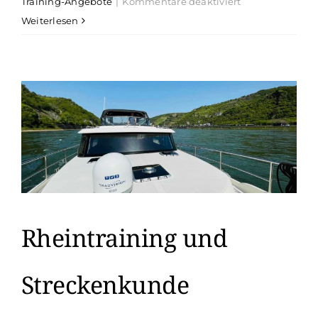
für
Training-Angebote
|
Kommentare deaktiviert
Skippertraining
Weiterlesen
für
Frauen
Rheintraining und
Streckenkunde