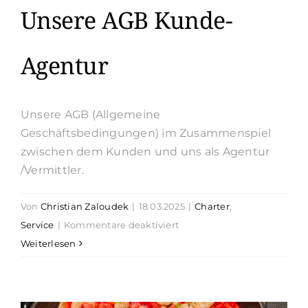
Unsere AGB Kunde-
Agentur
Unsere AGB (Allgemeine
Geschäftsbedingungen) im Zusammenspiel
zwischen dem Kunden und uns als Agentur
/Vermittler.
Von
Christian Zaloudek
|
18.03.2025
|
Charter
,
für
Service
|
Kommentare deaktiviert
Unsere
Weiterlesen
AGB
Kunde-
Agentur