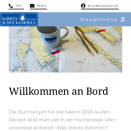
Skip
TEL.
MAIL
Kundenbereich
to
Hauptmenü
content
/ Charter
/ Reviere
/ Flottillen
/ Regatten
Willkommen an Bord
/ Mitsegeln
Die Buchungen für die Saison 2026 laufen.
/ Service & Training
Derzeit liest man viel in der Fachpresse über
unseriöse Anbieter. Was steckt dahinter?