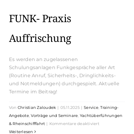
FUNK- Praxis
Auffrischung
Es werden an zugelassenen
Schulungsanlagen Funkgespräche aller Art
(Routine Anruf, Sicherheits-, Dringlichkeits-
und Notmeldungen) durchgespielt. Aktuelle
Termine im Beitrag!
Von
Christian Zaloudek
|
05.11.2025
|
Service
,
Training-
Angebote
,
Vorträge und Seminare
,
Yachtüberführungen
für
& Rheinschifffahrt
|
Kommentare deaktiviert
FUNK-
Weiterlesen