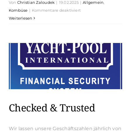
Von
Christian Zaloudek
|
19.02.2025
|
Allgemein
,
für
Kombüse
|
Kommentare deaktiviert
Rezept
Weiterlesen
Skandinavischer
Frühlingskuchen
Checked & Trusted
Wir lassen unsere Geschäftszahlen jährlich von