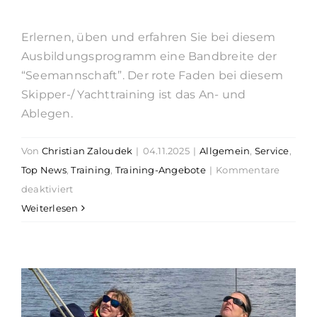
Erlernen, üben und erfahren Sie bei diesem
Ausbildungsprogramm eine Bandbreite der
“Seemannschaft”. Der rote Faden bei diesem
Skipper-/ Yachttraining ist das An- und
Ablegen.
Von
Christian Zaloudek
|
04.11.2025
|
Allgemein
,
Service
,
Top News
,
Training
,
Training-Angebote
|
Kommentare
für
deaktiviert
Skippertraining
Weiterlesen
/
Yachttraining
in
Lemmer