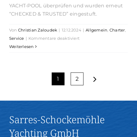
YACHT-POOL überprüfen und wurden erneut
“CHECKED & TRUSTED” eingestuft.
Von
Christian Zaloudek
|
12.12.2024
|
Allgemein
,
Charter
,
für
Service
|
Kommentare deaktiviert
Checked
Weiterlesen
&
Trusted
1
2
Sarres-Schockemöhle
Yachting GmbH