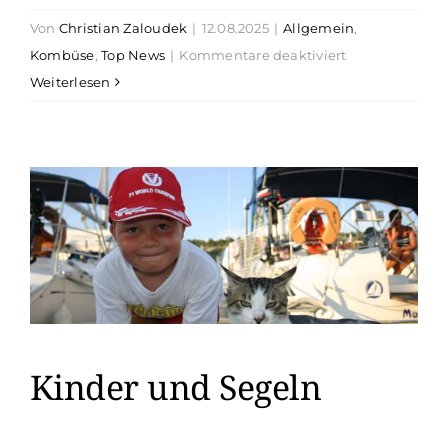
Von
Christian Zaloudek
|
12.08.2025
|
Allgemein
,
für
Kombüse
,
Top News
|
Kommentare deaktiviert
Rezept
Weiterlesen
Brotpfanne
Kinder und Segeln