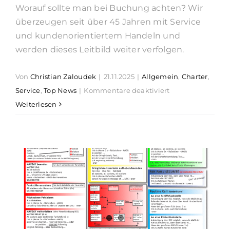
Worauf sollte man bei Buchung achten? Wir
Suche
überzeugen seit über 45 Jahren mit Service
nach:
und kundenorientiertem Handeln und
werden dieses Leitbild weiter verfolgen.
Von
Christian Zaloudek
|
21.11.2025
|
Allgemein
,
Charter
,
für
Service
,
Top News
|
Kommentare deaktiviert
Willkommen
Weiterlesen
an
Bord