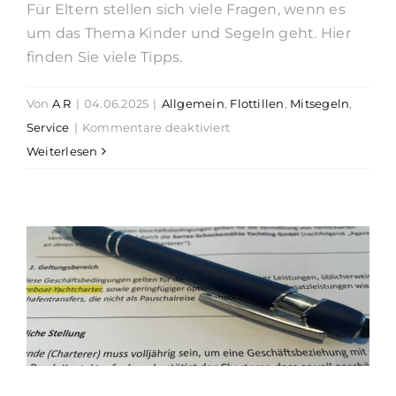
Für Eltern stellen sich viele Fragen, wenn es
um das Thema Kinder und Segeln geht. Hier
finden Sie viele Tipps.
Von
A R
|
04.06.2025
|
Allgemein
,
Flottillen
,
Mitsegeln
,
für
Service
|
Kommentare deaktiviert
Kinder
Weiterlesen
und
Segeln