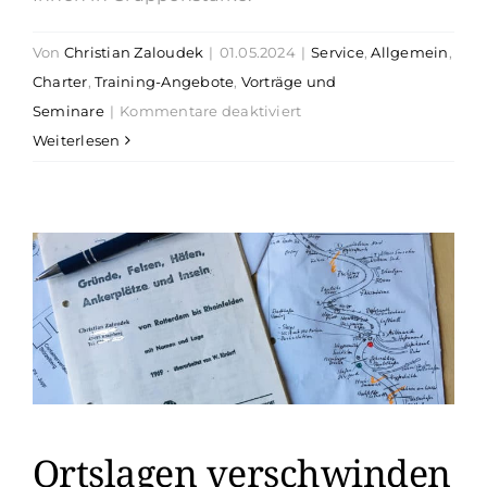
Von
Christian Zaloudek
|
01.05.2024
|
Service
,
Allgemein
,
Charter
,
Training-Angebote
,
Vorträge und
für
Seminare
|
Kommentare deaktiviert
Funkkurse
Weiterlesen
SRC/UBI
r
Ortslagen verschwinden