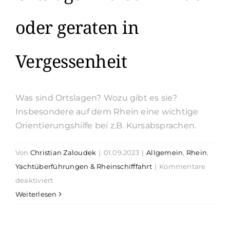
oder geraten in
Vergessenheit
Was sind Ortslagen? Wozu gibt es sie?
Insbesondere auf dem Rhein eine wichtige
Orientierungshilfe bei z.B. Kursabsprachen.
Von
Christian Zaloudek
|
01.09.2023
|
Allgemein
,
Rhein
,
Yachtüberführungen & Rheinschifffahrt
|
Kommentare
für
deaktiviert
Ortslagen
Weiterlesen
verschwinden
oder