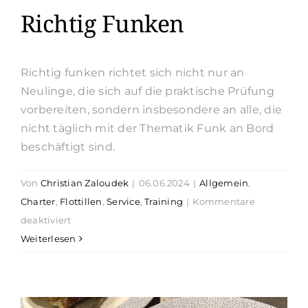
Richtig Funken
Richtig funken richtet sich nicht nur an
Neulinge, die sich auf die praktische Prüfung
vorbereiten, sondern insbesondere an alle, die
nicht täglich mit der Thematik Funk an Bord
beschäftigt sind.
Von
Christian Zaloudek
|
06.06.2024
|
Allgemein
,
Charter
,
Flottillen
,
Service
,
Training
|
Kommentare
für
deaktiviert
Richtig
Weiterlesen
Funken