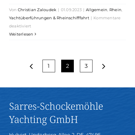
Von
Christian Zaloudek
|
01.09.2023
|
Allgemein
,
Rhein
,
Yachtüberführungen & Rheinschifffahrt
|
Kommentare
für
deaktiviert
Nachts
Weiterlesen
durch
die
Gebirgsstrecke
1
2
3
(Rhein)
Sarres-Schockemöhle
Yachting GmbH
Hubert-Underberg-Allee 2, DE-47495