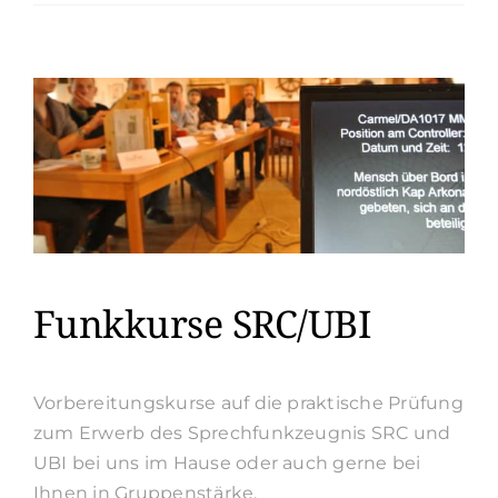
und
Seminare
für
Gruppen
oder
Vereine
Funkkurse SRC/UBI
Vorbereitungskurse auf die praktische Prüfung
zum Erwerb des Sprechfunkzeugnis SRC und
UBI bei uns im Hause oder auch gerne bei
Ihnen in Gruppenstärke.