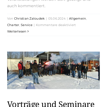
auch kommentiert.
Von
Christian Zaloudek
|
05.06.2024
|
Allgemein
,
für
Charter
,
Service
|
Kommentare deaktiviert
Unsere
Weiterlesen
Facebookseite
Vorträge und Seminare