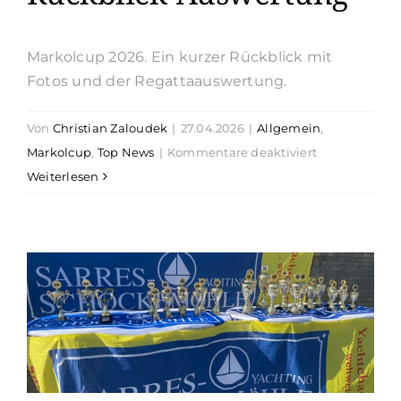
Markolcup 2026. Ein kurzer Rückblick mit
Fotos und der Regattaauswertung.
Von
Christian Zaloudek
|
27.04.2026
|
Allgemein
,
für
Markolcup
,
Top News
|
Kommentare deaktiviert
Markolcup
Weiterlesen
2026-
Rückblick-
Auswertung