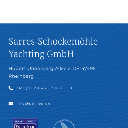
auf
der
“Beantra”
miterleben
Sarres-Schockemöhle
Yachting GmbH
Hubert-Underberg-Allee 2, DE-47495
Rheinberg
+49 (0) 28 43 – 90 81 – 0
info@sarres.de