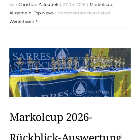
Von
Christian Zaloudek
|
27.04.2026
|
Markolcup
,
Suche
für
Allgemein
,
Top News
|
Kommentare deaktiviert
nach:
Markol-
Weiterlesen
Cup
2027
Markolcup 2026-
Rückblick-Auswertung