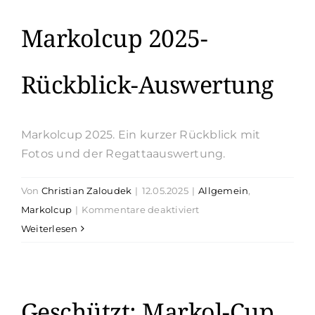
Markolcup 2025-
Rückblick-Auswertung
Markolcup 2025. Ein kurzer Rückblick mit
Fotos und der Regattaauswertung.
Von
Christian Zaloudek
|
12.05.2025
|
Allgemein
,
für
Markolcup
|
Kommentare deaktiviert
Markolcup
Weiterlesen
2025-
Rückblick-
Auswertung
Geschützt: Markol-Cup