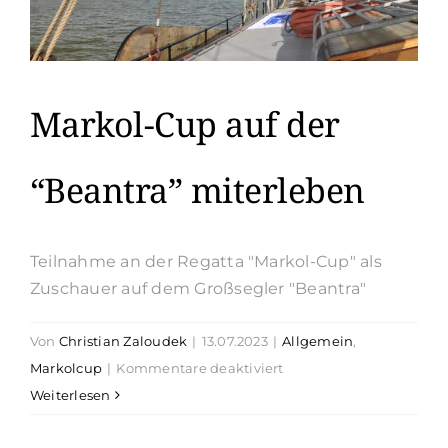
Markol-Cup auf der
“Beantra” miterleben
Teilnahme an der Regatta "Markol-Cup" als
Zuschauer auf dem Großsegler "Beantra"
Von
Christian Zaloudek
|
13.07.2023
|
Allgemein
,
für
Markolcup
|
Kommentare deaktiviert
Markol-
Weiterlesen
Cup