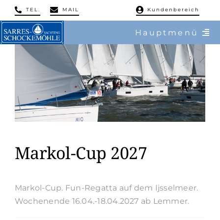
Skip
TEL.
MAIL
Kundenbereich
to
Hauptmenü
content
/ Charter
/ Reviere
/ Flottillen
/ Regatten
Markol-Cup 2027
/ Mitsegeln
Markol-Cup. Fun-Regatta auf dem Ijsselmeer.
/ Service & Training
Wochenende 16.04.-18.04.2027 ab Lemmer.