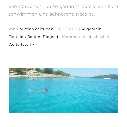
Seepferdchen-Route genannt, da viel Zeit zum
schwimmen und schnorcheln bleibt.
Von
Christian Zaloudek
|
06.07.2023
|
Allgemein
,
für
Flottillen-Routen-Biograd
|
Kommentare deaktiviert
Flottillen
Weiterlesen
Route
Kornate