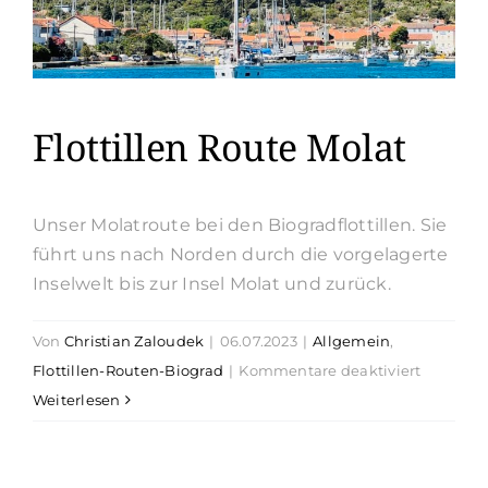
Flottillen Route Molat
Unser Molatroute bei den Biogradflottillen. Sie
führt uns nach Norden durch die vorgelagerte
Inselwelt bis zur Insel Molat und zurück.
Von
Christian Zaloudek
|
06.07.2023
|
Allgemein
,
für
Flottillen-Routen-Biograd
|
Kommentare deaktiviert
Flottillen
Weiterlesen
Route
Molat