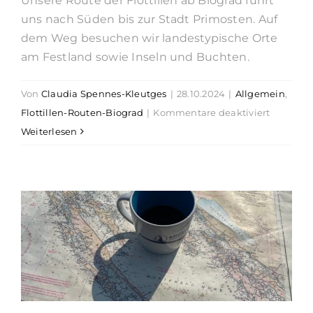
Unsere Route der Flottillen ab Biograd führt
Suche
uns nach Süden bis zur Stadt Primosten. Auf
nach:
dem Weg besuchen wir landestypische Orte
am Festland sowie Inseln und Buchten.
Von
Claudia Spennes-Kleutges
|
28.10.2024
|
Allgemein
,
für
Flottillen-Routen-Biograd
|
Kommentare deaktiviert
Flottillen
Weiterlesen
Route
Primoste