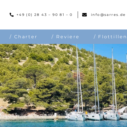
Skip
to
+49 (0) 28 43 – 90 81 – 0
info@sarres.de
content
/ Charter
/ Reviere
/ Flottille