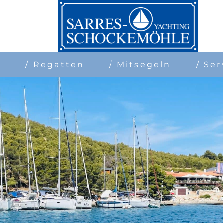
n
/ Regatten
/ Mitsegeln
/ Ser