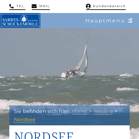
Skip
TEL.
MAIL
Kundenbereich
to
Hauptmenü
content
/ Charter
/ Reviere
/ Flottillen
/ Regatten
/ Mitsegeln
Sie befinden sich hier:
Home
Reviere
Nordsee
/ Service & Training
NORDSEE