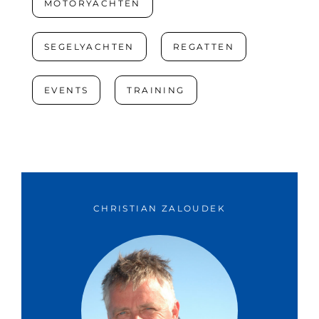
MOTORYACHTEN
SEGELYACHTEN
REGATTEN
EVENTS
TRAINING
CHRISTIAN ZALOUDEK