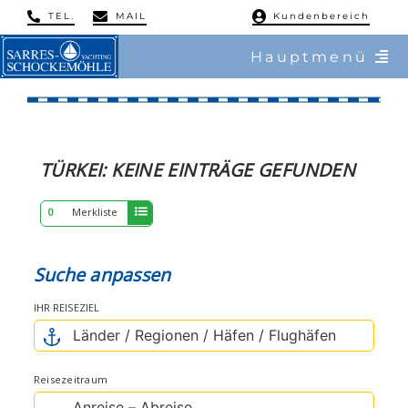
Skip
TEL.
MAIL
Kundenbereich
to
Hauptmenü
content
/ Charter
ERGEBNISSE
/ Reviere
TÜRKEI:
KEINE
EINTRÄGE GEFUNDEN
/ Flottillen
0
Merkliste
/ Regatten
Suche anpassen
/ Mitsegeln
IHR REISEZIEL
/ Service & Training
Reisezeitraum