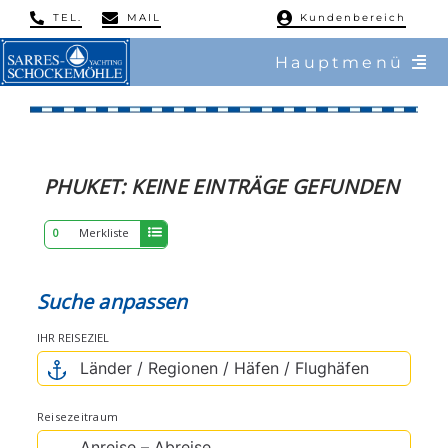
Skip
TEL.
MAIL
Kundenbereich
to
Hauptmenü
content
/ Charter
ERGEBNISSE
/ Reviere
PHUKET:
KEINE
EINTRÄGE GEFUNDEN
/ Flottillen
0
Merkliste
/ Regatten
Suche anpassen
/ Mitsegeln
IHR REISEZIEL
/ Service & Training
Reisezeitraum