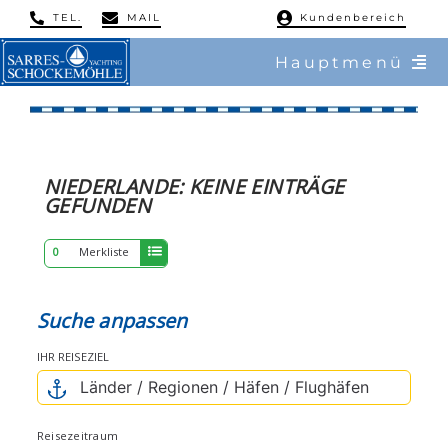
Skip
TEL.
MAIL
Kundenbereich
to
Hauptmenü
content
/ Charter
ERGEBNISSE
/ Reviere
NIEDERLANDE:
KEINE
EINTRÄGE
GEFUNDEN
/ Flottillen
0
Merkliste
/ Regatten
Suche anpassen
/ Mitsegeln
IHR REISEZIEL
/ Service & Training
Reisezeitraum