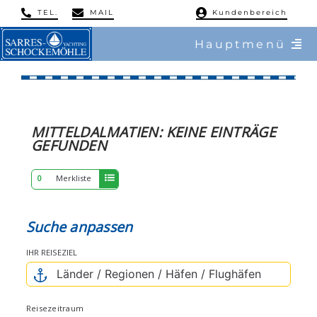
Skip
TEL.
MAIL
Kundenbereich
to
Hauptmenü
content
/ Charter
ERGEBNISSE
/ Reviere
MITTELDALMATIEN:
KEINE
EINTRÄGE
GEFUNDEN
/ Flottillen
0
Merkliste
/ Regatten
Suche anpassen
/ Mitsegeln
IHR REISEZIEL
/ Service & Training
Reisezeitraum