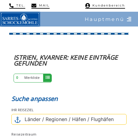
Skip
TEL.
MAIL
Kundenbereich
to
Hauptmenü
content
/ Charter
ERGEBNISSE
/ Reviere
ISTRIEN, KVARNER:
KEINE
EINTRÄGE
GEFUNDEN
/ Flottillen
0
Merkliste
/ Regatten
Suche anpassen
/ Mitsegeln
IHR REISEZIEL
/ Service & Training
Reisezeitraum