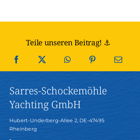
Teile unseren Beitrag! ⚓️
Sarres-Schockemöhle
Yachting GmbH
Hubert-Underberg-Allee 2, DE-47495
Rheinberg