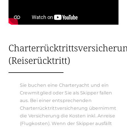
Charterrücktrittsversicheru
(Reiserücktritt)
Sie buchen eine Charteryacht und ein
Crewmitglied oder Sie als Skipper fallen
aus. Bei einer entsprechenden
Charterrücktrittversicherung übernimmt
die Versicherung die Kosten inkl. Anreise
(Flugkosten). Wenn der Skipper ausfällt