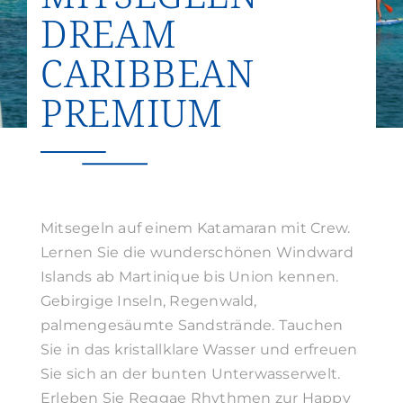
DREAM
Suche
nach:
CARIBBEAN
PREMIUM
Mitsegeln auf einem Katamaran mit Crew.
Lernen Sie die wunderschönen Windward
Islands ab Martinique bis Union kennen.
Gebirgige Inseln, Regenwald,
palmengesäumte Sandstrände. Tauchen
Sie in das kristallklare Wasser und erfreuen
Sie sich an der bunten Unterwasserwelt.
Erleben Sie Reggae Rhythmen zur Happy