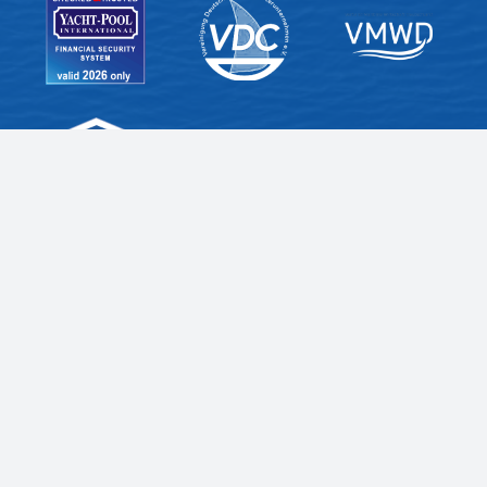
SARRES KOMPASS
Melde Dich zu unserem Newsletter an und sei
immer top informiert