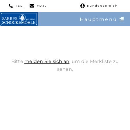
Skip
TEL.
MAIL
Kundenbereich
to
Hauptmenü
content
/ Charter
/ Reviere
Bitte
melden Sie sich an
, um die Merkliste zu
/ Flottillen
sehen.
/ Regatten
/ Mitsegeln
/ Service & Training