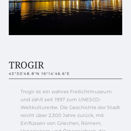
TROGIR
43°30’48.8″N 16°14’46.6″E
Trogir ist ein wahres Freilichtmuseum
und zählt seit 1997 zum UNESCO-
Weltkulturerbe. Die Geschichte der Stadt
reicht über 2.300 Jahre zurück, mit
Einflüssen von Griechen, Römern,