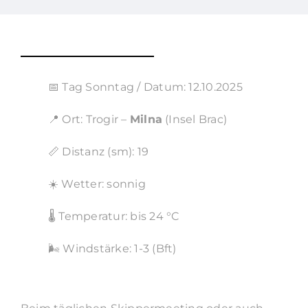
📅 Tag Sonntag / Datum: 12.10.2025
📍 Ort: Trogir –
Milna
(Insel Brac)
📏 Distanz (sm): 19
☀️ Wetter: sonnig
🌡️ Temperatur: bis 24 °C
🌬️ Windstärke: 1-3 (Bft)