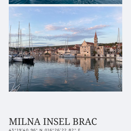
MILNA INSEL BRAC
43°19’40.96″ N 016°26’22.82″ E