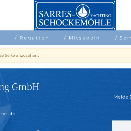
n
/ Regatten
/ Mitsegeln
/ Ser
ese Seite anzusehen.
ting GmbH
Melde 
rres.de