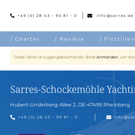
Skip
to
+49 (0) 28 43 – 90 81 – 0
info@sarres.de
content
/ Charter
/ Reviere
/ Flottille
Diese Seite ist zugangsbeschränkt. Bitte
Anmelden
, um di
Sarres-Schockemöhle Yach
Hubert-Underberg-Allee 2, DE-47495 Rheinberg
+49 (0) 28 43 – 90 81 – 0
info@sa