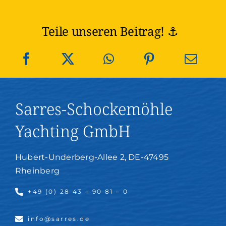
Teile unseren Beitrag! ⚓️
Sarres-Schockemöhle
Yachting GmbH
Hubert-Underberg-Allee 2, DE-47495
Rheinberg
+49 (0) 28 43 – 90 81 – 0
info@sarres.de