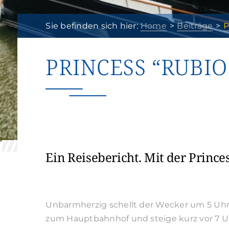
Sie befinden sich hier:
Home
Beiträge
P
PRINCESS “RUBI
Ein Reisebericht. Mit der Princ
Unbarmherzig schellt der Wecker um 5 Uhr 
zum Hauptbahnhof und steige kurz vor 7 Uh