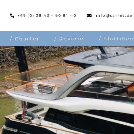
Skip
to
+49 (0) 28 43 – 90 81 – 0
info@sarres.de
content
/ Charter
/ Reviere
/ Flottille