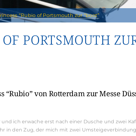
rincess “Rubio of Portsmouth zur “boot”
O OF PORTSMOUTH ZUR
ess “Rubio” von Rotterdam zur Messe Düss
und ich erwache erst nach einer Dusche und zwei Kaf
r in den Zug, der mich mit zwei Umsteigeverbindunge