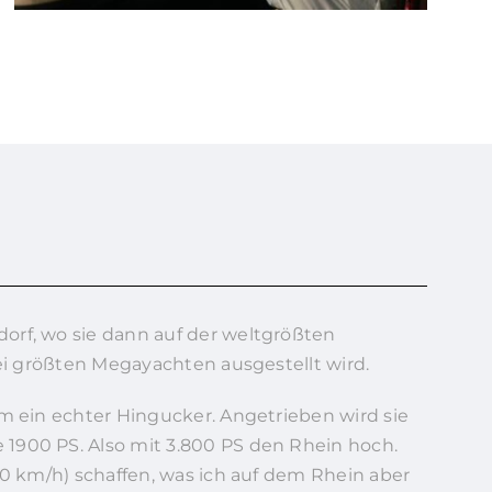
orf, wo sie dann auf der weltgrößten
rei größten Megayachten ausgestellt wird.
 m ein echter Hingucker. Angetrieben wird sie
1900 PS. Also mit 3.800 PS den Rhein hoch.
60 km/h) schaffen, was ich auf dem Rhein aber