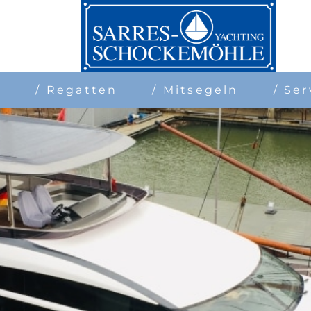
n
/ Regatten
/ Mitsegeln
/ Ser