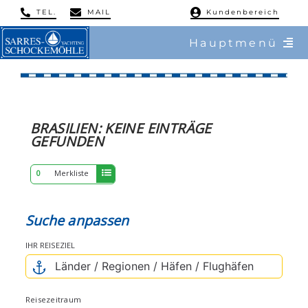
Skip
TEL.
MAIL
Kundenbereich
to
Hauptmenü
content
/ Charter
ERGEBNISSE
/ Reviere
BRASILIEN:
KEINE
EINTRÄGE
GEFUNDEN
/ Flottillen
0
Merkliste
/ Regatten
Suche anpassen
/ Mitsegeln
IHR REISEZIEL
/ Service & Training
Reisezeitraum